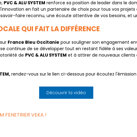
e,
PVC & ALU SYSTEM
renforce sa position de leader dans le do
'innovation en fait un partenaire de choix pour tous vos projets
 savoir-faire reconnu, une écoute attentive de vos besoins, et u
OCALE QUI FAIT LA DIFFÉRENCE
 sur
France Bleu Occitanie
pour souligner son engagement enver
reprise continue de se développer tout en restant fidèle à ses va
notoriété de
PVC & ALU SYSTEM
et à attirer de nouveaux clients
STEM,
rendez-vous sur le lien ci-dessous pour écoutez l'émissio
Découvrir la vidéo
EM FENETRIER VEKA !