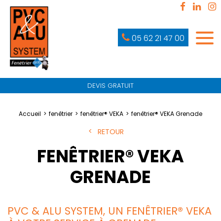
05 62 21 47 00
DEVIS GRATUIT
Accueil
fenêtrier
fenêtrier® VEKA
fenêtrier® VEKA Grenade
RETOUR
FENÊTRIER® VEKA
GRENADE
PVC & ALU SYSTEM, UN FENÊTRIER® VEKA