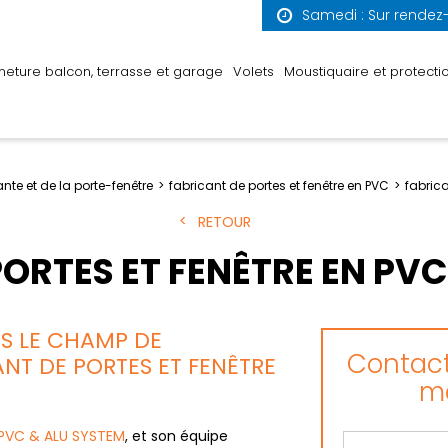
Samedi : Sur rendez
meture balcon, terrasse et garage
Volets
Moustiquaire et protectio
nte et de la porte-fenêtre
fabricant de portes et fenêtre en PVC
fabrica
RETOUR
PORTES ET FENÊTRE EN PV
NS LE CHAMP DE
Contact
NT DE PORTES ET FENÊTRE
me
PVC & ALU SYSTEM
, et son équipe