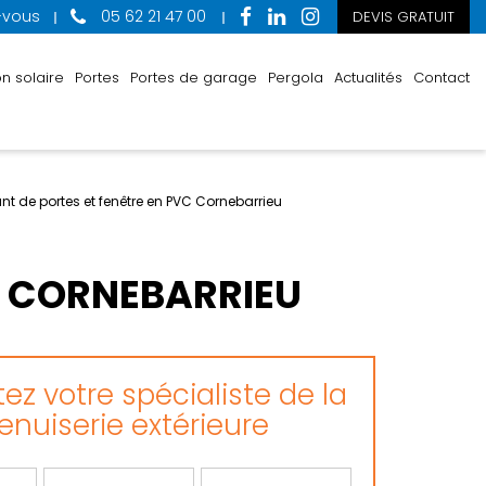
-vous
05 62 21 47 00
DEVIS GRATUIT
n solaire
Portes
Portes de garage
Pergola
Actualités
Contact
nt de portes et fenêtre en PVC Cornebarrieu
C CORNEBARRIEU
ez votre spécialiste de la
nuiserie extérieure