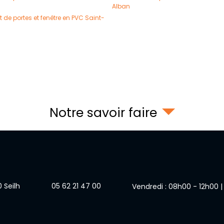
Alban
t de portes et fenêtre en PVC Saint-
Notre savoir faire
0
Seilh
05 62 21 47 00
Vendredi : 08h00 - 12h00 |