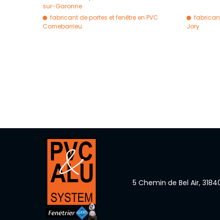
sur-Garonne
fabricant de portes et fenêtre en PVC
fabrican
Cornebarrieu
Jory
5 Chemin de Bel Air,
3184