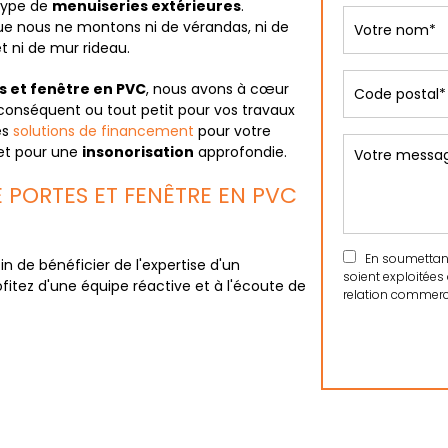
type de
menuiseries extérieures
.
 que nous ne montons ni de vérandas, ni de
et ni de mur rideau.
s et fenêtre en PVC
, nous avons à cœur
conséquent ou tout petit pour vos travaux
es
solutions de financement
pour votre
et pour une
insonorisation
approfondie.
PORTES ET FENÊTRE EN PVC
En soumettant 
in de bénéficier de l'expertise d'un
soient exploitées
fitez d'une équipe réactive et à l'écoute de
relation commerci