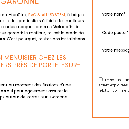
R-GARONNE
 porte-fenêtre,
PVC & ALU SYSTEM
, fabrique
ls et les particuliers à l'aide des meilleurs
us grandes marques comme
Veka
afin de
us garantir le meilleur, tel est le credo de
tes
. C'est pourquoi, toutes nos installations
N MENUISIER CHEZ LES
IERS PRÈS DE PORTET-SUR-
En soumettant 
ient au moment des finitions d'une
soient exploitées
relation commerci
onne
. Il peut également assurer la
ps autour de Portet-sur-Garonne.