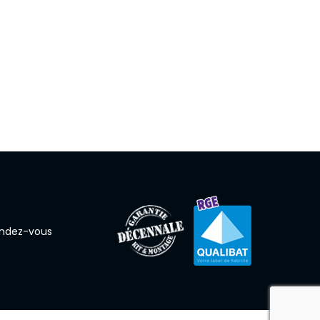
endez-vous
reca