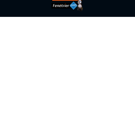
5 Chemin de Bel Air,
31840
Seilh
05 62 21 47 00
Jeudi : 08h00 - 12h00 | 14h00 - 17h00
Avis Google
Mentions légales
Charte d’utilisation des données
Plan du site
Conditions Générales
Gestion des cookies