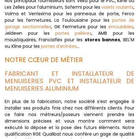
Nos principaux fournisseurs sont Veka pour le PVC, Kline ou
Les Zelles pour l’aluminium, Sofermi pour les
volets roulants
,
Volma et Verrissima pour les panneaux de porte, Ferco
pour les fermetures, La Toulousaine pour les
portes de
garage sectionnelles
, GK Fermeture pour les
enroulables
,
Jeldewn pour les
portes palières
, AMB pour les
moustiquaires, Franciaflex pour les
stores bannes
, BEL'M
ou Kline pour les
portes d’entrées
…
NOTRE CŒUR DE MÉTIER
FABRICANT ET INSTALLATEUR DE
MENUISERIES PVC ET INSTALLATEUR DE
MENUISERIES ALUMINIUM
En plus de la fabrication, notre société s’est engagée à
installer ses produits finis chez nos différents clients. Pour
ce faire nos métreurs/poseurs viennent prendre les
dimensions précises et vous montre comment sera
exécuté la dépose et la pose des futurs éléments. Notre
qualification RGE Qualibat nous confère un gage de qualité