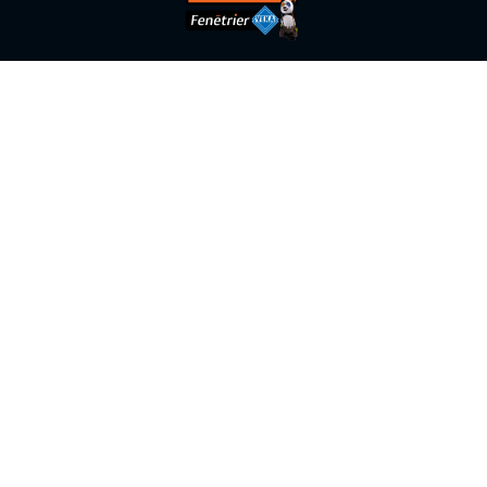
5 Chemin de Bel Air,
31840
Seilh
05 62 21 47 00
Jeudi : 08h00 - 12h00 | 14h00 - 17h00
Avis Google
Mentions légales
Charte d’utilisation des données
Plan du site
Conditions Générales
Gestion des cookies